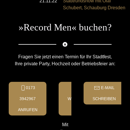
21.11.22
Stadtrundshow mit Olaf
Schubert, Schauburg Dresden
»Record Men« buchen?
Fragen Sie jetzt einen Termin für Ihr Stadtfest,
Ihre private Party, Hochzeit oder Betriebsfeier an:
0173
E-MAIL
3942967
WHAT'S
SCHREIBEN
ANRUFEN
APP
Mit